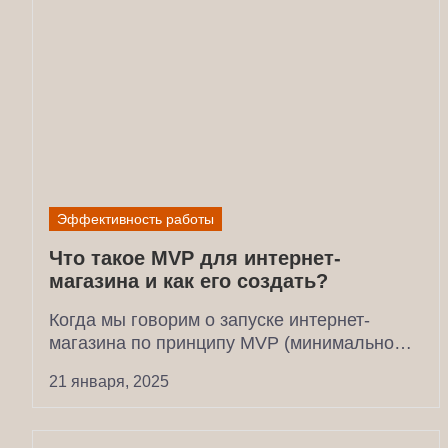
Эффективность работы
Что такое MVP для интернет-
магазина и как его создать?
Когда мы говорим о запуске интернет-
магазина по принципу MVP (минимально
жизнеспособного продукта), возникает
21 января, 2025
немало недопониманий....