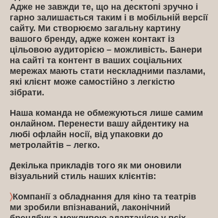
Адже не завжди те, що на десктопі зручно і
гарно залишається таким і в мобільній версії
сайту. Ми створюємо загальну картину
вашого бренду, адже кожен контакт із
цільовою аудиторією – можливість. Банери
на сайті та контент в ваших соціальних
мережах мають стати нескладними пазлами,
які клієнт може самостійно з легкістю
зібрати.
Наша команда не обмежуються лише самим
онлайном. Перенести вашу айдентику на
любі офлайн носії, від упаковки до
метролайтів – легко.
Декілька прикладів того як ми оновили
візуальний стиль наших клієнтів:
〉
Компанії з обладнання для кіно та театрів
ми зробили впізнаваний, лаконічний
брендбук з можливою адаптацією у всіх