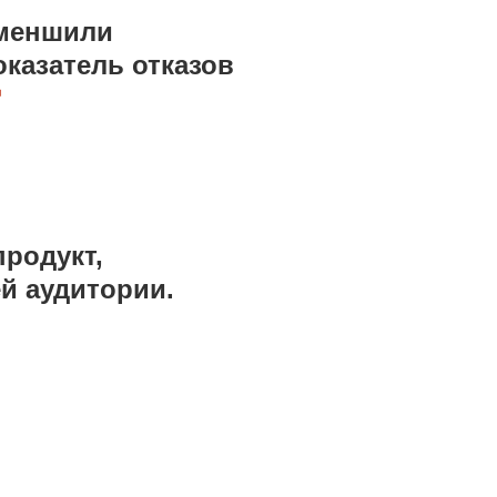
а
меншили
оказатель отказов
родукт,
й аудитории.