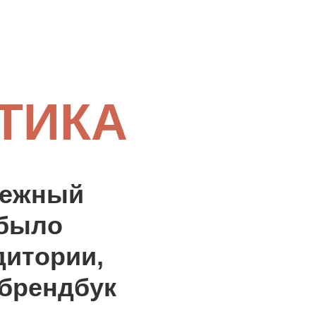
ТИКА
дежный
 было
дитории,
 брендбук