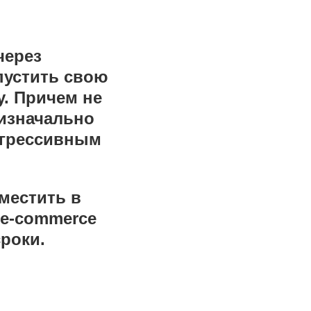
через
пустить свою
. Причем не
 изначально
огрессивным
местить в
 e-commerce
роки.