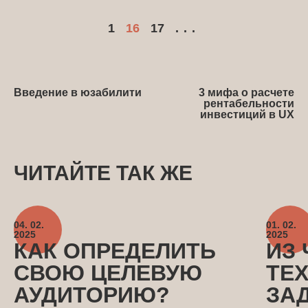
1
16
17
...
Введение в юзабилити
3 мифа о расчете
рентабельности
инвестиций в UX
ЧИТАЙТЕ ТАК ЖЕ
04. 02.
01. 02.
2025
2025
КАК ОПРЕДЕЛИТЬ
ИЗ 
СВОЮ ЦЕЛЕВУЮ
ТЕ
АУДИТОРИЮ?
ЗА