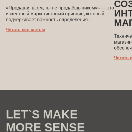
СО
«Продавая всем, ты не продаёшь никому» — это
ИН
известный маркетинговый принцип, который
подчеркивает важность определения...
МА
Читать полностью
Техниче
магазин
обеспеч
Читать 
LET`S MAKE
MORE SENSE