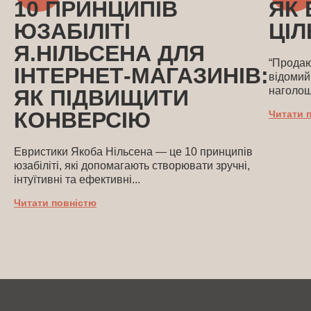
10 ПРИНЦИПІВ
ЯК
ЮЗАБІЛІТІ
ЦІ
Я.НІЛЬСЕНА ДЛЯ
“Продаю
ІНТЕРНЕТ-МАГАЗИНІВ:
відомий
наголош
ЯК ПІДВИЩИТИ
КОНВЕРСІЮ
Читати 
Евристики Якоба Нільсена — це 10 принципів
юзабіліті, які допомагають створювати зручні,
інтуїтивні та ефективні...
Читати повністю